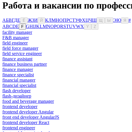
Работа и вакансии по професс
А
Б
В
Г
Д
Е
Ж
З
И
К
Л
М
Н
О
П
Р
С
Т
У
Ф
Х
Ц
Ч
Ш
Э
Ю
#
Ё
Й
Щ
Ы
Я
A
B
C
D
E
G
H
I
J
K
L
M
N
O
P
Q
R
S
T
U
V
W
X
F
Y
Z
facility manager
F&B manager
field engineer
field force manager
field service engineer
finance assistant
finance business partner
finance manager
finance specialist
financial manager
financial specialist
flash developer
flash-дизайнер
food and beverage manager
frontend developer
frontend developer Angular
front end developer AngularJS
frontend developer React
frontend engineer