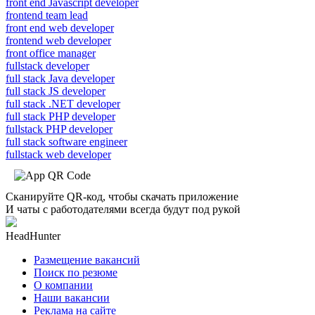
front end Javascript developer
frontend team lead
front end web developer
frontend web developer
front office manager
fullstack developer
full stack Java developer
full stack JS developer
full stack .NET developer
full stack PHP developer
fullstack PHP developer
full stack software engineer
fullstack web developer
Сканируйте QR-код, чтобы скачать приложение
И чаты с работодателями всегда будут под рукой
HeadHunter
Размещение вакансий
Поиск по резюме
О компании
Наши вакансии
Реклама на сайте